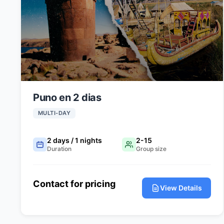
el
el
el
Puno en 2 dias
el
MULTI-DAY
el
2 days / 1 nights
2-15
el
Duration
Group size
el
Contact for pricing
View Details
el
el