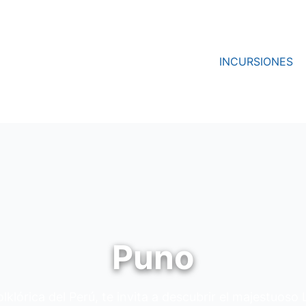
INCURSIONES
Puno
olklórica del Perú, te invita a descubrir el majestuoso