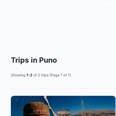
el
islas 
el
el
el
el
Trips in Puno
el
Showing
1-2
of 2 trips (Page 1 of 1)
el
el
el
el